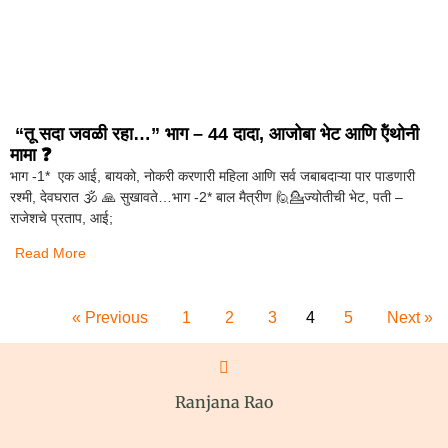
“तू सदा जवळी रहा…” भाग – 44 दादा, आजोबा भेट आणि ऍंथोनी
मामा ❓️
भाग -1* एक आई, बायको, नोकरी करणारी महिला आणि सर्व जबाबदाऱ्या पार पाडणारी
रश्मी, देवघरात 🕉️ 🙏 सुखावते…भाग -2* बाल मैत्रीण 🙋💁ज्योतीची भेट, पती –
राजेशचे प्रताप, आई;
Read More
« Previous
1
2
3
4
5
Next »
Ranjana Rao