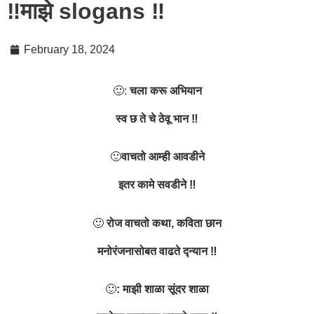
‼️माझे slogans ‼️
February 18, 2024
🙂:
चला करू अभियान
स्व छ ते चे ठेवू भान ‼️
🙂
वाचतो आम्ही आवडीने
इतर कामे सवडीने ‼️
🙂
रोज वाचतो कथा, कविता छान
मनोरंजनासोबत वाढते द्न्यान ‼️
🙂
: माझी शाळा सूंदर शाळा