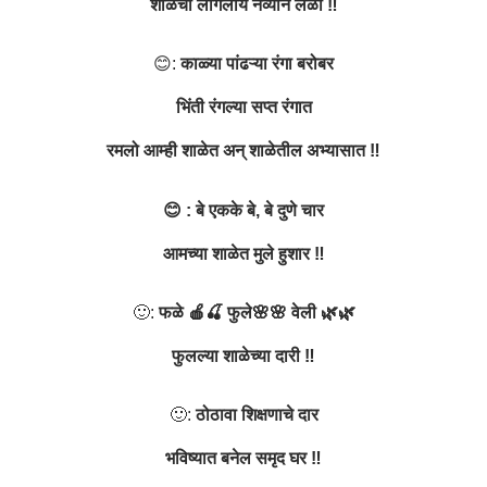
शाळेचा लागलाय नव्याने लळा ‼️
😊:
काळ्या पांढऱ्या रंगा बरोबर
भिंती रंगल्या सप्त रंगात
रमलो आम्ही शाळेत अन् शाळेतील अभ्यासात ‼️
😊 : बे एकके बे, बे दुणे चार
आमच्या शाळेत मुले हुशार ‼️
🙂:
फळे 🍎🍒 फुले🌸🌸 वेली 🌿🌿
फुलल्या शाळेच्या दारी ‼️
🙂:
ठोठावा शिक्षणाचे दार
भविष्यात बनेल समृद घर ‼️