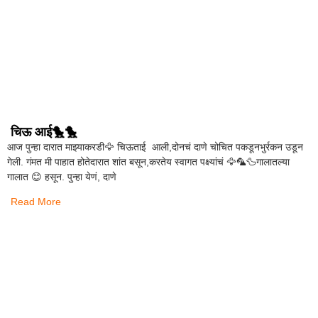
चिऊ आई🐤🐤
आज पुन्हा दारात माझ्याकरडी🦅 चिऊताई आली,दोनचं दाणे चोचित पकडूनभुर्रकन उडून
गेली. गंमत मी पाहात होतेदारात शांत बसून,करतेय स्वागत पक्ष्यांचं 🦅🦜🦆गालातल्या
गालात 😊 हसून. पुन्हा येणं, दाणे
Read More