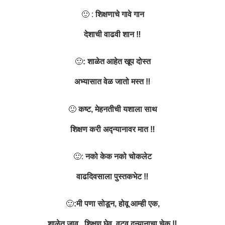
🙂 :
शिक्षणाचे गावे गान
देशाची वाढवी शान ‼️
🙂
: शाळेत आहेत खूप दोस्त
अभ्यासात वेळ जातो मस्त ‼️
🙂
कष्ट, मेहनतीची यशाला साथ
शिक्षण करी अद्न्यानावर मात ‼️
🙂:
नको केक नको चोकलेट
वाढदिवसाला पुस्तकभेट ‼️
🙂
:मी पणा सोडून, होवू आम्ही एक,
शाळेत जावू , शिक्षण घेवू, वटवू द्न्यानाचा चेक ‼️