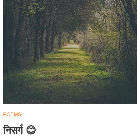
POEMS
निसर्ग 😊