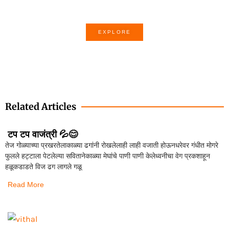
Poem of the month
EXPLORE
Related Articles
टप टप वाजंत्री 💦😊
तेज गोळ्याच्या प्रखरतेलाकाळ्या ढगांनी रोखलेलाही लाही वजाती होऊनधरेवर गंधीत मोगरे
फुलले हट्टाला पेटलेल्या सवितानेकाळ्या मेघांचे पाणी पाणी केलेध्वनीचा वेग प्रकशाहून
हळूकडाडते विज ढग लागले गळू
Read More