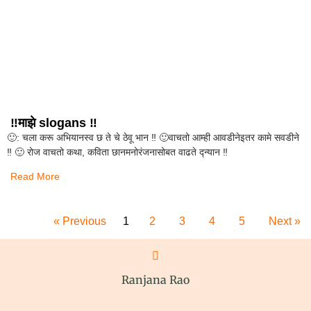
‼️माझे slogans ‼️
🙂: चला करू अभियानस्व छ ते चे ठेवू भान ‼️ 🙂वाचतो आम्ही आवडीनेइतर कामे सवडीने
‼️ 🙂 रोज वाचतो कथा, कविता छानमनोरंजनासोबत वाढते द्न्यान ‼️
Read More
« Previous
1
2
3
4
5
Next »
Ranjana Rao