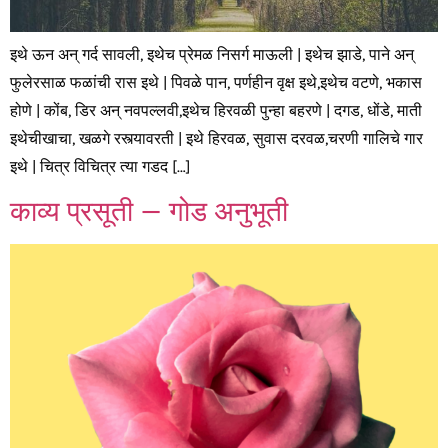
इथे ऊन अन् गर्द सावली, इथेच प्रेमळ निसर्ग माऊली | इथेच झाडे, पाने अन्
फुलेरसाळ फळांची रास इथे | पिवळे पान, पर्णहीन वृक्ष इथे,इथेच वटणे, भकास
होणे | कोंब, डिर अन् नवपल्लवी,इथेच हिरवळी पुन्हा बहरणे | दगड, धोंडे, माती
इथेचीखाचा, खळगे रस्त्यावरती | इथे हिरवळ, सुवास दरवळ,चरणी गालिचे गार
इथे | चित्र विचित्र त्या गडद […]
काव्य प्रसूती – गोड अनुभूती