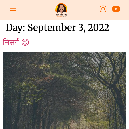
STORY TIME
ABOUT US
CONTACT US
Day:
September 3, 2022
निसर्ग 😊