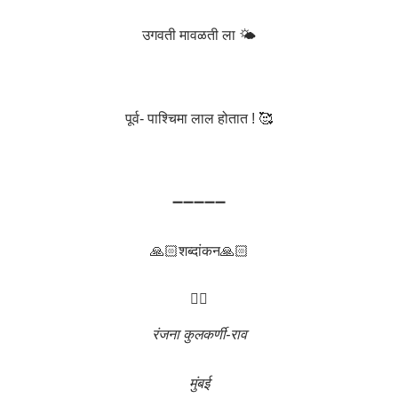
उगवती मावळती ला 🌤
पूर्व- पाश्चिमा लाल होतात ! 🥰
➖➖➖➖➖
🙏🏻शब्दांकन🙏🏻
✍🏻
रंजना कुलकर्णी-राव
मुंबई