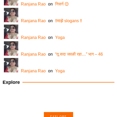
Ranjana Rao
on
निसर्ग 😊
Ranjana Rao
on
‼️माझे slogans ‼️
Ranjana Rao
on
Yoga
Ranjana Rao
on
“तू सदा जवळी रहा…” भाग – 46
Ranjana Rao
on
Yoga
Explore
How-to of the month
EXPLORE