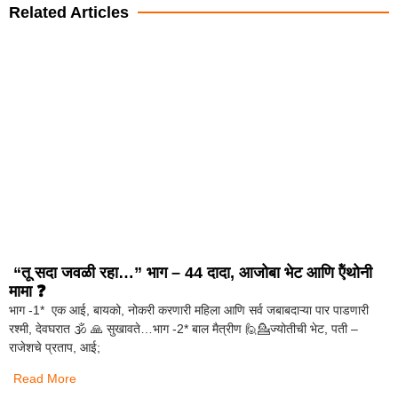
Related Articles
“तू सदा जवळी रहा…” भाग – 44 दादा, आजोबा भेट आणि ऍंथोनी
मामा ❓️
भाग -1* एक आई, बायको, नोकरी करणारी महिला आणि सर्व जबाबदाऱ्या पार पाडणारी
रश्मी, देवघरात 🕉️ 🙏 सुखावते…भाग -2* बाल मैत्रीण 🙋💁ज्योतीची भेट, पती –
राजेशचे प्रताप, आई;
Read More