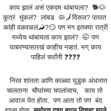
काय झालं असं एकदम थांबायला? 🐕🐶
कुत्रं भुंकलं? लांबड 🦠🗾दिसल? पायात
कांही वळवळलं🦂?😏 पण मग इतक्या रात्री
मध्येच थांबायला काय झालं? 🤭 पण
घाबरण्यासारखं काहीच नव्हतं. मग् काय
पाहिलं सर्वांनी ❓️❓️❓️❓️
निरव शांतता आणि काळ्या घुडुक अंधारात
चालताना चौघांच्या चपलांचाच, काय तो
आवाज येत होता. पण आता तो पण बंद
झाला होता.
समोरच दृश्य बघून निशब्द झाले