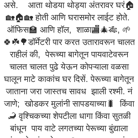
असे. आता थोडया थोड्या अंतरावर घरं🏠
🏡🏠🏡 होती आणि घरासमोर लाईट होते.
ऑफिस🏫 आणि हॉल, शाळा🏬🎄🎋, 🌱
🍀☘️🌳डॉर्मेटरी पार करत उतारावरून चालत
राहीलं की, पेरूच्या बागेतून पायवाटेवरून
चालत चालत पुढे येऊन कोपऱ्याला वळसा
घालून माटे काकांच घर दिसें. पेरूच्या बागेतून
जाताना जरा जास्तच सावध झाली रश्मी. नं
जाणे; खोडकर मुलांनी सापडयाच्या🐛 किंवा
🦂 वृश्चिकच्या शेपटीला धागा किंवा सुतळी
बांधून पाय वाटे लगतच्या पेरूच्या बुंद्याला