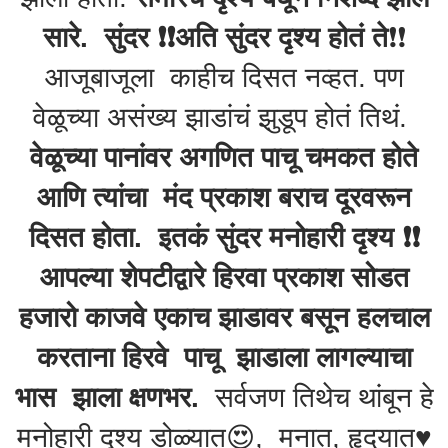
सारे. सुंदर ❗️❗️अति सुंदर दृश्य होतं ते
❗️❗️
आजूबाजूला काहीच दिसत नव्हत. पण
वेळूच्या असंख्य झाडांचं झुडूप होतं तिथं.
वेळूच्या
पानांवर अगणित पाचू चमकत होते
आणि त्यांचा मंद प्रकाश बराच दूरवरून
दिसत होता. इतकं सुंदर मनोहारी दृश्य ❗️❗️
आपल्या शेपटीद्वारे हिरवा प्रकाश सोडत
हजारो काजवे एकाच झाडावर बसून हलचाल
करताना हिरवे पाचू झाडाला लागल्याचा
भास झाला क्षणभर.
सर्वजण तिथेच थांबून हे
मनोहारी दृश्य डोळ्यात😍, मनात, हृदयात♥️