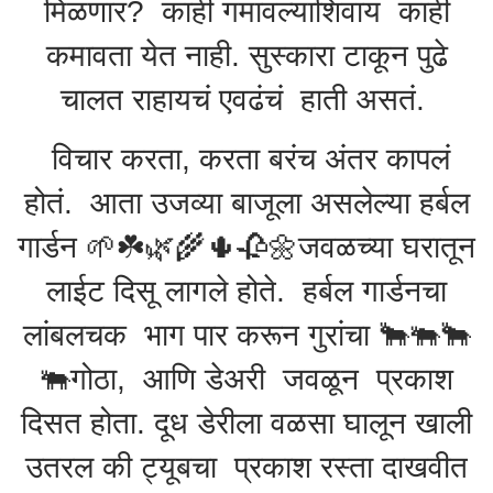
मिळणार? काही गमावल्याशिवाय काही
कमावता येत नाही. सुस्कारा टाकून पुढे
चालत राहायचं एवढंचं हाती असतं.
विचार करता, करता बरंच अंतर कापलं
होतं. आता उजव्या बाजूला असलेल्या हर्बल
गार्डन 🌱☘️🌿🌾🌵🥀🌼जवळच्या घरातून
लाईट दिसू लागले होते. हर्बल गार्डनचा
लांबलचक भाग पार करून गुरांचा 🐂🐃🐂
🐃गोठा, आणि डेअरी जवळून प्रकाश
दिसत होता. दूध डेरीला वळसा घालून खाली
उतरल की ट्यूबचा प्रकाश रस्ता दाखवीत