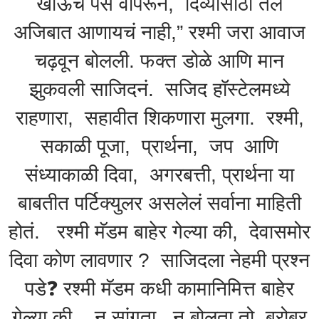
खाऊचे पैसे वापरून, दिव्यासाठी तेल
अजिबात आणायचं नाही,” रश्मी जरा आवाज
चढ़वून बोलली. फक्त डोळे आणि मान
झुकवली साजिदनं. सजिद हॉस्टेलमध्ये
राहणारा, सहावीत शिकणारा मुलगा. रश्मी,
सकाळी पूजा, प्रार्थना, जप आणि
संध्याकाळी दिवा, अगरबत्ती, प्रार्थना या
बाबतीत पर्टिक्युलर असलेलं सर्वाना माहिती
होतं. रश्मी मॅडम बाहेर गेल्या की, देवासमोर
दिवा कोण लावणार ? साजिदला नेहमी प्रश्न
पडे❓️ रश्मी मॅडम कधी कामानिमित्त बाहेर
गेल्या की, न सांगता, न बोलता तो बरोबर