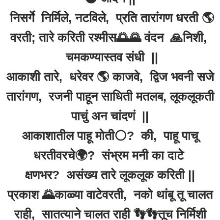
निसर्गे निर्मिले, नटविले, प्रति तारांगण धरती 🌎
वरती; तारे करिती रश्मीस🌅🌄 वंदन 🙏निशी,
चमकण्यास्तव संधी ||
आकाशी तारे, धरेवर 🌎 काजवे, द्विज भवनी सजे
तारांगण, रजनी पाहून साधिती मतलब, लूकलूकती
पाचुं अन चांदणं ||
आकाशातील पाहू मोती⚪️? की, पाहू पाचू
धरतीवरचे🌍? संभ्रम मनी का दाटे
क्षणभर? असंख्य तारे लूकलूक करिती ||
प्रकाश 🌄काळ्या वाटेवरती, नको थांबू तू चालत
राही, सातत्याने चालत राही 👣👣तूच निर्मिशी