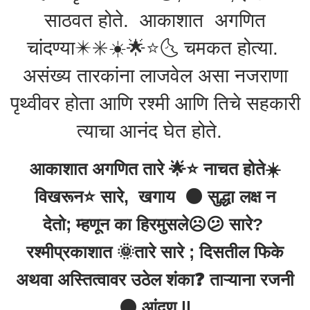
साठवत होते. आकाशात अगणित
चांदण्या✴️✳️☀️🌟⭐️🌜 चमकत होत्या.
असंख्य तारकांना लाजवेल असा नजराणा
पृथ्वीवर होता आणि रश्मी आणि तिचे सहकारी
त्याचा आनंद घेत होते.
आकाशात अगणित तारे 🌟⭐️ नाचत होते☀️
विखरून⭐️ सारे, खगाय 🌑 सुद्धा लक्ष न
देतो; म्हणून का हिरमुसले☹️😕 सारे?
रश्मीप्रकाशात 🌞तारे सारे ; दिसतील फिके
अथवा अस्तित्वावर उठेल शंका❓ ताऱ्याना रजनी
🌑 आंदण ||