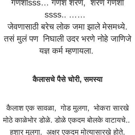
गणेशाsss… गणेश शरणं, शरणं गणेशा
ssss.. ……
जेवणासाठी बरेच लोक जमा झाले मेसमध्ये.
तसं मुलं पण निघाली उदर भरणे नोहे जाणिजे
यज्ञ कर्म म्हणायला.
कैलासचे पैसे चोरी, समस्या
कैलाश एक सावळा, गोड मुलगा, भोकरा सारखे
मोठे काळेभोर डोळे. डोळे एकदम बोलके वाटायचे..
हुशार मुलगा. अक्षर एकदम मोत्यासारखे होते.