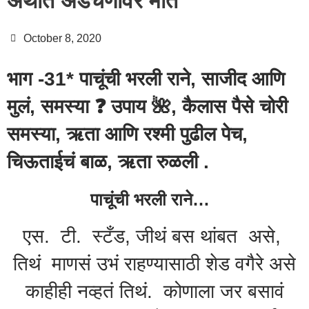
अर्थात अडचणींवर मात
October 8, 2020
भाग -31* पाचूंची भरली राने, साजीद आणि
मुलं, समस्या ❓️ उपाय 🌺, कैलास पैसे चोरी
समस्या, ऋता आणि रश्मी पुढील पेच,
चिऊताईचं बाळ, ऋता रुळली .
पाचूंची भरली राने…
एस. टी. स्टँड, जीथं बस थांबत असे,
तिथं माणसं उभं राहण्यासाठी शेड वगैरे असे
काहीही नव्हतं तिथं. कोणाला जर बसावं