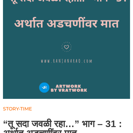
STORY-TIME
“तू सदा जवळी रहा…” भाग – 31 :