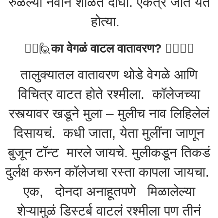
रुळल्या नवीन शाळेत दोघी. एकत्र जात येत
होत्या.
🙋‍♀️🙋
का वेगळं वाटल वातावरण?
🙆‍♂️🙋‍♂️
तालुक्यातल वातावरण थोडे वेगळे आणि
विचित्र वाटत होते रश्मीला. कॉलेजच्या
रस्त्यावर खडूने मुला – मुलीच नाव लिहिलेलं
दिसायचं. कधी जाता, येता मुलींना जाणून
बुजून टॉन्ट मारले जायचे. मुलीकडून तिकडं
दुर्लक्ष करून कॉलेजचा रस्ता कापला जायचा.
एक, दोनदा अनाहूतपणे मिळालेल्या
शेऱ्यामुळं डिस्टर्ब वाटलं रश्मीला पण तीनं