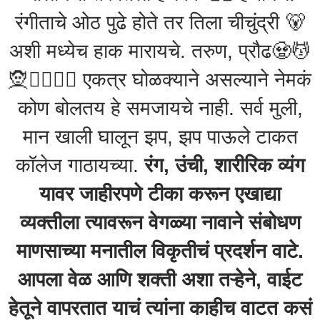
रंगीताचे ओठ पुढे होते तर तिला चीचुंद्री 🐻
अशी मध्येच हाक मारायचे. तरुण, प्रौढ🧟💆
🧝🧝‍♂️🧖‍♂️ एकत्र घोळक्याने असल्याने नेमकं
कोण बोलतय हे समजायचे नाही. सर्व मुली,
मान खाली घालून झप, झप पाऊले टाकत
कॉलेज गाठायच्या.
रंग, उंची, शारीरिक व्यंग
यावर जाहीरपणे टीका करून एखाद्या
व्यक्तीला त्यावरून वेगळ्या नावाने संबोधण
माणसाच्या मनातील विकृतीचं प्रदर्शन वाटे.
आपला वेळ आणि शक्ती अशा तऱ्हेने, वाईट
हेतूने वापरतात याचं त्यांना काहीच वाटत कसं