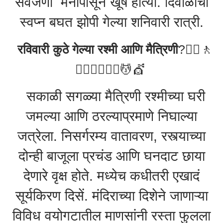
सर्वजणी मनापासून खूष होत्या. दिवाळीची
स्वप्न बघत झोपी गेल्या शनिवारी रात्री.
रविवारी कुठे गेल्या रश्मी आणि मैत्रिणी
?🏃‍♀️🚶
🚶‍♂️🚶‍♀️💇‍♀️💆💇
सकाळी सगळ्या मैत्रिणी रश्मीच्या घरी
जमल्या आणि ठरल्याप्रमाणे निघाल्या
जत्रेला. निसर्गरम्य वातावरण, रस्त्याच्या
दोन्ही बाजूला प्रचंड आणि घनदाट छाया
देणारे वृक्ष होते. मध्येच कधीतरी एखादं
सूर्यकिरण दिसें. मंदिराच्या दिशेने जाणाऱ्या
विविध वयोगटातील माणसांनी रस्ता फुलला