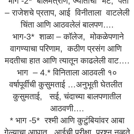
भाग -2* बालमैत्रीण, ज्योतीची भेट, पती
– राजेशचे प्रताप, आई विनीताला वाटलेली
चिंता आणि आठवलेलं बालपण….
भाग-3* शाळा – कॉलेज, मोकळेपणाने
वागण्याचा परिणाम, कठीण प्रसंग आणि
मदतीचा हात आणि त्यातून काढलेली वाट….
भाग – 4.* विनिताला आठवली १०
वर्षापूर्वीची कुसुमताई …अनुभूती घेतलीत
कुसुमताई, सई, चंदाच्या बालपणातील
आठवणी….
* भाग -5* रश्मी आणि कुटुंबियांवर आबा
गेल्याचा आघात, आईची परीक्षा. प्रश्न नव्हते