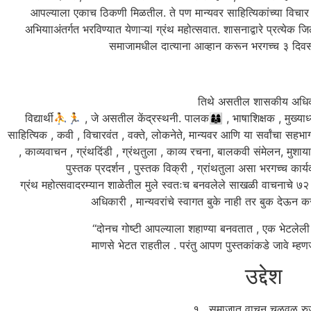
आपल्याला एकाच ठिकणी मिळतील. ते पण मान्यवर साहित्यिकांच्या विचार मं
अभियााअंतर्गत भरविण्यात येणाऱ्यl ग्रंथ महोत्सवात. शासनाद्वारे प्रत्येक 
समाजामधील दात्याना आव्हान करून भरगच्च ३ दिवसा
तिथे असतील शासकीय अधिक
विद्यार्थी⛹🏃 , जे असतील केंद्रस्थनी. पालक👩‍👩‍👦 , भाषाशिक्षक , मुख्
साहित्यिक , कवी , विचारवंत , वक्ते, लोकनेते, मान्यवर आणि या सर्वांचा स
, काव्यवाचन , ग्रंथदिंडी , ग्रंथतुला , काव्य रचना, बालकवी संमेलन, मुशा
पुस्तक प्रदर्शन , पुस्तक विक्री , ग्रांथतुला असा भरगच्च कार्यक
‌ग्रंथ महोत्सवादरम्यान शाळेतील मुले स्वतःच बनवलेले साखळी वाचनाचे ७२ 
‌अधिकारी , मान्यवरांचे स्वागत बुके नाही तर बुक देऊन कर
“दोनच गोष्टी आपल्याला शहाण्या बनवतात , एक भेटलेली
माणसे भेटत राहतील . परंतु आपण पुस्तकांकडे जावे म्हणज
‌उद्देश
१ . समाजात वाचन चळवळ रुज