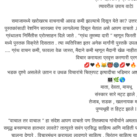
त्यावरील उपाय वाटेl
समाजामध्ये खरोखरच वाचनाची आवड कमी झाल्याचे दिसून येते का? उत्तर , ह
पुस्तकांसाठी रेशनिंग सारख्या रंगा लागलेल्या दिसून येतlत असे आपण वाचतो .
ग्रंथालय निर्मितीस प्रोत्साहन दिले जाते . “ग्रंथ तुमच्या दारी ” म्हणून फ
मध्ये पुस्तक विक्रेते दिसतात . त्या व्यतिरिक्त इतर अनेक मार्गांनी पुस्त
…. ग्रंथ वाचन कमी, फावला वेळ जास्त, मैदाने कमी म्हणून मैदानी खेळ ना
विचार करायला प्रवृत्त करणारी प्रग
💋♥🔥😹👹🌚💋♥🔥
भडक दृश्ये असलेले उतान व उथळ विचारांचे चित्रपट इत्यादीचा भडिमार 
👩‍👩‍👧‍👧🌿🌎
माता, देवता, मायभू
संस्कार सारे मट्ट झाले 
तेजाब, सडक , खलनायक मा
पुण्यभूमी त हिट्ट झाले l
‌ “वाचाल तर वाचाल ” हा संदेश आपण वाचतो पण तितक्याच गांभीर्याने अम
समृद्ध बनवण्यास हातभार लावते? तात्पुरते सवंग प्रसिद्ध साहित्य आणि माहिती प
चालना देणारे , विचारमंथन करायला लावणारे साहित्य , चिरंतन साहित्य या