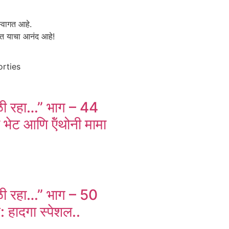
स्वागत आहे.
ात याचा आनंद आहे!
orties
ळी रहा…” भाग – 44
 भेट आणि ऍंथोनी मामा
ळी रहा…” भाग – 50
व: हादगा स्पेशल..