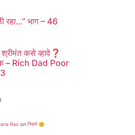
ळी रहा…” भाग – 46
 श्रीमंत कसे व्हावे❓️
स्तक – Rich Dad Poor
 3
t
jana Rao
on
निसर्ग 😊