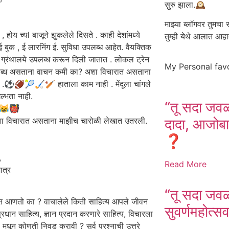
सुरु झाला.🕰️
माझ्या ब्लॉगवर तुमचा 
ोय च्यl बाजूने झुकलेले दिसते . काही देशांमध्ये
तुम्ही येथे आलात आह
ई बुक , ई लारनिंग ई. सुविधा उपलब्ध आहेत. वैयक्तिक
िरती ग्रंथालये उपलब्ध करून दिली जातात . लोकल ट्रेन
My Personal fav
कें उपलब्ध असताना वाचन कमी का? अशा विचारात असताना
हीत .⚽🏈🎾🏑🏏 हाताला काम नाही . मेंदूला चांगले
ल्भता नाही.
“तू सदा जव
😹👹
दादा, आजोबा
अशा विचारात असताना माझीच चारोळी लेखात उतरली.
❓️
,
Read More
त्र
“तू सदा जव
लात आणतो का ? वाचालेले किती साहित्य आपले जीवन
सुवर्णमहोत्स
्रधान साहित्य, ज्ञान प्रदान करणारे साहित्य, विचारला
 मधून कोणती निवड करावी ? सर्व प्रश्नाची उत्तरे