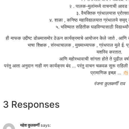
२ . पालक-मुलांमध्ये वाचनाची आवड न
३. वैयक्तिक ग्रंथालयास प्रोत्सा
४. शाळा , कनिष्ठ महाविद्यालयात ग्रंथालये समृद् 
५. भविष्यात सहितीक घडविण्यासाठी विद्यार्थ्यां
ही माफक उद्दीष्ट डोळ्यासमोर ठेऊन कार्यक्रमाचे आयोजन केले जाते . आणि क
भाषा शिक्षक , संस्थाचालक , मुख्याध्यापक , ग्रंथपाल मुले ई. प
यशस्वि करतात.
आणि महोस्थावाची सांगता होते ते पुढील वर
परंतु आता अनुदान नाही मग कार्यक्रम बंद … परंतु वाचन चळवळ सुरू राहिली प
प्रामाणिक इच्छा … 👏🏻
रंजना कुलकर्णी राव
3 Responses
महेश कुलकर्णी
says: