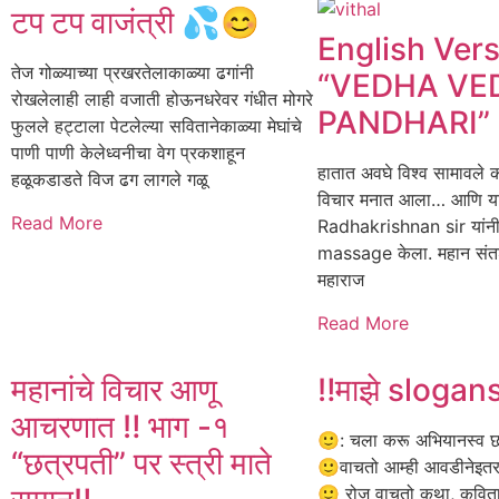
टप टप वाजंत्री 💦😊
English Vers
तेज गोळ्याच्या प्रखरतेलाकाळ्या ढगांनी
“VEDHA VE
रोखलेलाही लाही वजाती होऊनधरेवर गंधीत मोगरे
PANDHARI”
फुलले हट्टाला पेटलेल्या सवितानेकाळ्या मेघांचे
पाणी पाणी केलेध्वनीचा वेग प्रकशाहून
हातात अवघे विश्व सामावल
हळूकडाडते विज ढग लागले गळू
विचार मनात आला… आणि याच
Read More
Radhakrishnan sir यांन
massage केला. महान संतश्र
महाराज
Read More
महानांचे विचार आणू
‼️माझे slogans
आचरणात ‼️ भाग -१
🙂: चला करू अभियानस्व छ ते
“छत्रपती” पर स्त्री माते
🙂वाचतो आम्ही आवडीनेइतर 
🙂 रोज वाचतो कथा, कवित