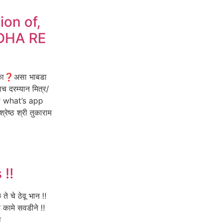
ion of,
DHA RE
े का❓असा भाबडा
 दरम्यान मित्र/
ी what’s app
ेष्ठ श्री तुकाराम
 ‼️
 चे ठेवू भान ‼️
कामे सवडीने ‼️
ा