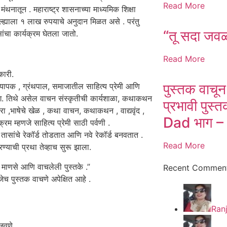
Read More
थनातून . महाराष्ट्र शासनाच्या माध्यमिक शिक्षा
जिल्ह्याला १ लाख रुपयाचे अनुदान मिळत असे . परंतु
“तू सदा जव
ंचा कार्यक्रम घेतला जातो.
Read More
ारी.
पुस्तक वाचून
याध्यापक , ग्रंथपाल, समाजातील साहित्य प्रेमी आणि
हभाग. तिथे असेल वाचन संस्कृतीची कार्यशाळा, कथाकथन
प्रभावी पु
यारा ,भाषेचे खेळ , कथा वाचन, कथाकथन , वाद्यवृंद ,
Dad भाग –
्रम म्हणजे साहित्य प्रेमी साठी पर्वणी .
तासांचे रेकॉर्ड तोडतात आणि नवे रेकॉर्ड बनवतात .
Read More
ण्याची प्रथा तेव्हाच सुरू झाला.
 माणसे आणि वाचलेली पुस्तके .”
Recent Commen
ेच पुस्तक वाचणे अपेक्षित आहे .
Ran
वणे .