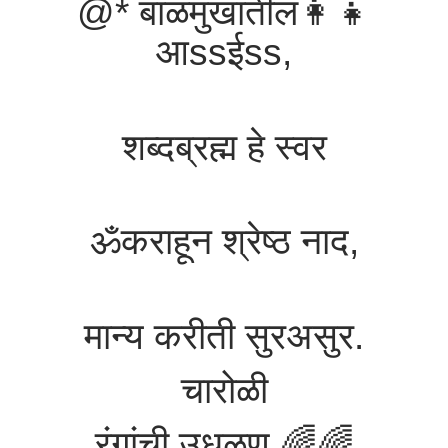
@* बाळमुखातील👩‍👧
आssईss,
शब्दब्रह्म हे स्वर
ॐकराहून श्रेष्ठ नाद,
मान्य करीती सुरअसुर.
चारोळी
रंगांची उधळण 🌈🌈