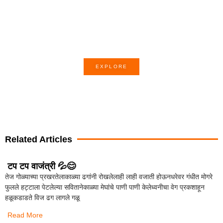
Poem of the month
EXPLORE
Related Articles
टप टप वाजंत्री 💦😊
तेज गोळ्याच्या प्रखरतेलाकाळ्या ढगांनी रोखलेलाही लाही वजाती होऊनधरेवर गंधीत मोगरे
फुलले हट्टाला पेटलेल्या सवितानेकाळ्या मेघांचे पाणी पाणी केलेध्वनीचा वेग प्रकशाहून
हळूकडाडते विज ढग लागले गळू
Read More