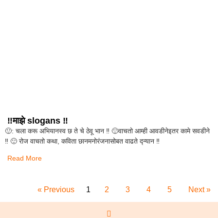
‼️माझे slogans ‼️
🙂: चला करू अभियानस्व छ ते चे ठेवू भान ‼️ 🙂वाचतो आम्ही आवडीनेइतर कामे सवडीने
‼️ 🙂 रोज वाचतो कथा, कविता छानमनोरंजनासोबत वाढते द्न्यान ‼️
Read More
« Previous
1
2
3
4
5
Next »