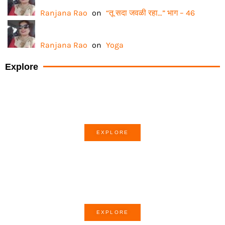
Ranjana Rao
on
“तू सदा जवळी रहा…” भाग – 46
Ranjana Rao
on
Yoga
Explore
How-to of the month
EXPLORE
Story of the month
EXPLORE