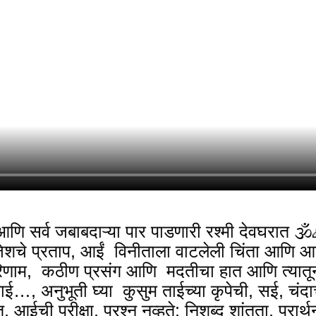
 सर्व जबाबदाऱ्या पार पाडणारी रश्मी देवघरात 🕉
ाजेशचे प्रताप, आईं विनीताला वाटलेली चिंता आणि 
रिणाम, कठीण प्रसंग आणि मदतीचा हात आणि त्यात
ताई…, अनुभूती घ्या कुसुम ताईच्या कृपेची, सई, चं
 आईची परीक्षा. प्रश्न नव्हते: निशब्द शांतता, प्रा