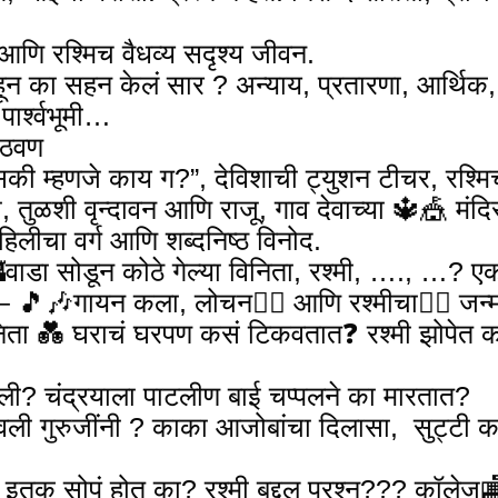
 आणि रश्मिच वैधव्य सदृश्य जीवन.
हून का सहन केलं सार ? अन्याय, प्रतारणा, आर्थिक
ार्श्वभूमी…
े आठवण
सकी म्हणजे काय ग?”, देविशाची ट्युशन टीचर, रश्
ुळशी वृन्दावन आणि राजू, गाव देवाच्या 🔱🎪 मंद
हिलीचा वर्ग आणि शब्दनिष्ठ विनोद.
🏰वाडा सोडून कोठे गेल्या विनिता, रश्मी, …., …? 
 – 🎵🎶गायन कला, लोचन🤹‍♀️ आणि रश्मीचा🧘‍♀️ जन्
ता 💑 घराचं घरपण कसं टिकवतात❓️ रश्मी झोपेत का घ
हिली? चंद्रयाला पाटलीण बाई चप्पलने का मारतात?
वली गुरुजींनी ? काका आजोबांचा दिलासा, सुट्टी 
?
 ते इतक सोपं होत का? रश्मी बद्दल प्रश्न??? कॉलेज