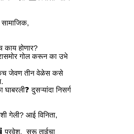
, सामाजिक,
मिच काय होणार?
िरासमोर गोल करून का उभे
एकच जेवण तीन वेळेस कसे
म.
ाबरली❓️ दुसऱ्यांदा निसर्ग
कशी गेली? आई विनिता,
🏬 प्रवेश, सरू ताईचा