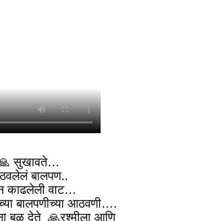
️🙏 सुखावते…
आठवलेलं बालपण..
ून काढलेली वाट…
दाच्या बालपणीच्या आठवणी….
र्थना बळ देते 🙏रश्मीला आणि