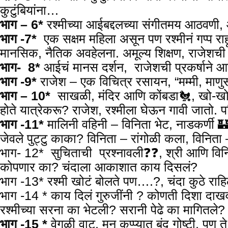
कुटुंबियांना…
भाग – 6*
रश्मीच्या आईबद्दलच्या संगीतमय आठवणी,
भाग -7*
एक सक्षम महिला असून पण रश्मीनं गप्प रा
मानसिक, नैतिक अवहेलना. अमूल्य शिक्षण, राजेशची प
भाग- 8*
आईचं मानस दर्शन, राजेशची प्रकर्षान
भाग -9*
राजेश – एक विचित्र रसायन, “मम्मी, माणु
भाग – 10*
साखळी, मंदिर आणि कोंबडा🐔, खो-खो, त
होते यात्रेकरू? राजेश, रश्मीला घेऊन गावी जातो. प
भाग -11*
मालिनी वहिनी – विनिता भेट, नाडकर्णी 
जेवले पुट्टु काका? विनिता – रांगोळी कला, विनिता
भाग- 12* सुचिताची प्रश्नावली❓️❓️, श्री आणि विनि
कोपणार का? चंदाला आकाशात काय दिसलं?
भाग -13* रश्मी खोटं बोलते पण….?, चंदा कुठे रा
भाग -14 * काय दिलं गुरुजींनी ? कोणती दिशा दाख
रश्मीच्या सरना का भेटली? सरानी पेढे का मागितले
भाग -15 *
वेगळी वाट, मन कप्प्यात बंद गोष्टी, पण