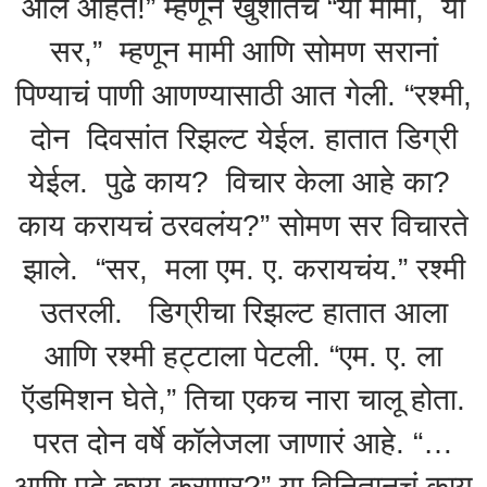
आले आहेत!” म्हणून खुशीतचं “या मामी, या
सर,” म्हणून मामी आणि सोमण सरानां
पिण्याचं पाणी आणण्यासाठी आत गेली. “रश्मी,
दोन दिवसांत रिझल्ट येईल. हातात डिग्री
येईल. पुढे काय? विचार केला आहे का?
काय करायचं ठरवलंय?” सोमण सर विचारते
झाले. “सर, मला एम. ए. करायचंय.” रश्मी
उतरली. डिग्रीचा रिझल्ट हातात आला
आणि रश्मी हट्टाला पेटली. “एम. ए. ला
ऍडमिशन घेते,” तिचा एकच नारा चालू होता.
परत दोन वर्षे कॉलेजला जाणारं आहे. “…
आणि पुढे काय करणार?” या विनितानचं काय