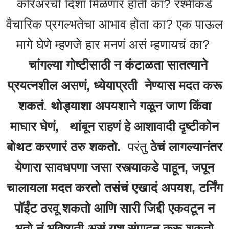
करिअरची दिशा मिळणार होती का? रश्मीकडे
वैचारिक प्रगल्भतेचा आभाव होता का? एक पाऊल
मागे घेणे म्हणजे हार मनणं असं म्हणायचं का?
चांगल्या गोष्टीसाठी न कंटाळता सातत्याने
प्रयत्नशील असणं, ध्येयाप्रती नेण्यास मदत करू
शकतं
.
थोड्याशा अपयशाने गळून जाण किंवा
माघार घेणं, थांबून राहणं हे आशावादी दृष्टीकोन
बोथट करणारं ठरु शकतो.
परंतु
ठेचं लागल्यानंतर
येणारा सावधपणा जसा रस्त्याकडे पाहून, जपून
चालायला मदत करतो तसंचं एखादं अपयश, टर्निंग
पॉईंट ठरवू शकतो आणि सारी जिद्दी एकवटून न
भूतो नं भविष्यती असं यश संपादन करू शकतो