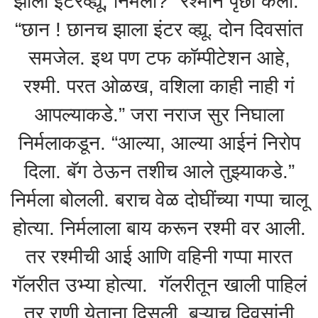
झाला इंटरव्ह्यू; निर्मला?” रश्मीने पृछा केली.
“छान ! छानच झाला इंटर व्ह्यू. दोन दिवसांत
समजेल. इथ पण टफ कॉम्पीटेशन आहे,
रश्मी. परत ओळख, वशिला काही नाही गं
आपल्याकडे.” जरा नराज सुर निघाला
निर्मलाकडून. “आल्या, आल्या आईनं निरोप
दिला. बॅग ठेऊन तशीच आले तुझ्याकडे.”
निर्मला बोलली. बराच वेळ दोघींच्या गप्पा चालू
होत्या. निर्मलाला बाय करून रश्मी वर आली.
तर रश्मीची आई आणि वहिनी गप्पा मारत
गॅलरीत उभ्या होत्या. गॅलरीतून खाली पाहिलं
तर राणी येताना दिसली. बऱ्याच दिवसांनी