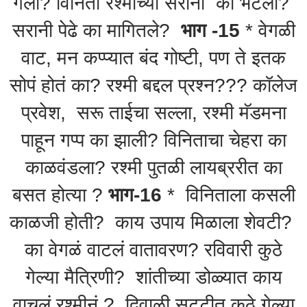
गेली? विनिता रश्मीच्या सराना का भेटली?
सरानी पेढे का मागितले?
भाग -15
* वेगळी
वाट, मन कप्प्यात बंद गोष्टी, पण ते इतक
सोपं होतं का? रश्मी बद्दल प्रश्न??? कॉलेज
प्रवेश, सरू ताईचा सल्ला, रश्मी मॅडमना
पाहून गप्प का झाली? विनिताचा चेहरा का
काळवंडला? रश्मी पुतळी लायब्ररीत का
बसत होत्या ?
भाग-16
* विनिताला कसली
काळजी होती? काय उपाय मिळाला शेवटी?
का वेगळं वाटलं वातावरण? रविवारी कुठे
गेल्या मैत्रिणी? शांतीच्या डोळ्यात काय
वाचलं रश्मीनं ? दिवाळी सुट्टीत कुठे गेल्या