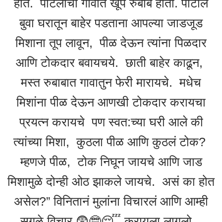
होते. पाटलांचा गावात खूप रुबाब होता. पाटील
बुवा घरातून बाहेर पडताना आपल्या जाडजूड
मिशाना तूप लावून, पीळ देऊन त्यांना पिळदार
आणि टोकदार बवायचये. छाती बाहेर काढून,
मस्त रुबाबात गावातुन फेरी मारायचे. मधेच
मिशांना पीळ देऊन आणखी टोकदार करायचा
प्रयत्न करायचे पण स्वत:च्या घरी आले की
त्यांच्या मिशा, कुठला पीळ आणि कुठलं टोक?
म्हणजे पीळ, टोक निघून जायचे आणि जाड
मिशामुळे दोन्ही ओठ झाकले जायचे. असं का होत
असेल?” विनितानं मुलांना विचारलं आणि आम्ही
सगळे विचार 😨🤓😴 करायला लागलो.