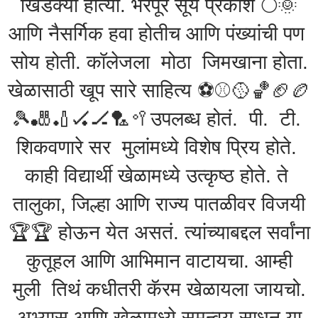
खिडक्या होत्या. भरपूर सूर्य प्रकाश 🌕🌞
आणि नैसर्गिक हवा होतीच आणि पंख्यांची पण
सोय होती. कॉलेजला मोठा जिमखाना होता.
खेळासाठी खूप सारे साहित्य ⚽️⚾️🥎🏀🏈🏉
🎾🎳🏏🏑🏒🏸🥍उपलब्ध होतं. पी. टी.
शिकवणारे सर मुलांमध्ये विशेष प्रिय होते.
काही विद्यार्थी खेळामध्ये उत्कृष्ठ होते. ते
तालुका, जिल्हा आणि राज्य पातळीवर विजयी
🏆🏆 होऊन येत असतं. त्यांच्याबद्दल सर्वांना
कुतूहल आणि आभिमान वाटायचा. आम्ही
मुली तिथं कधीतरी कॅरम खेळायला जायचो.
अभ्यास आणि खेळामध्ये समन्वय साधून या