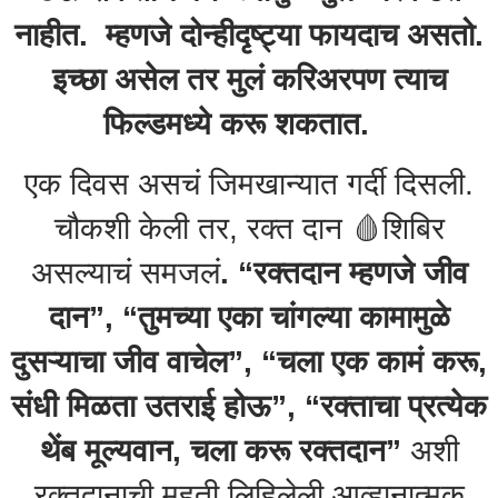
नाहीत. म्हणजे दोन्हीदृष्ट्या फायदाच असतो.
इच्छा असेल तर मुलं करिअरपण त्याच
फिल्डमध्ये करू शकतात.
एक दिवस असचं जिमखान्यात गर्दी दिसली.
चौकशी केली तर, रक्त दान 🩸शिबिर
असल्याचं समजलं
. “रक्तदान म्हणजे जीव
दान”, “तुमच्या एका चांगल्या कामामुळे
दुसऱ्याचा जीव वाचेल”, “चला एक कामं करू,
संधी मिळता उतराई होऊ”, “रक्ताचा प्रत्येक
थेंब मूल्यवान, चला करू रक्तदान”
अशी
रक्तदानाची महती लिहिलेली आव्हानात्मक