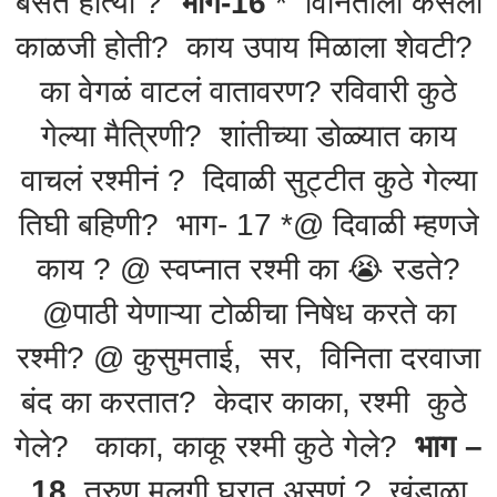
बसत होत्या ?
भाग-16
* विनिताला कसली
काळजी होती? काय उपाय मिळाला शेवटी?
का वेगळं वाटलं वातावरण? रविवारी कुठे
गेल्या मैत्रिणी? शांतीच्या डोळ्यात काय
वाचलं रश्मीनं ? दिवाळी सुट्टीत कुठे गेल्या
तिघी बहिणी? भाग- 17 *@ दिवाळी म्हणजे
काय ? @ स्वप्नात रश्मी का 😭 रडते?
@पाठी येणाऱ्या टोळीचा निषेध करते का
रश्मी? @ कुसुमताई, सर, विनिता दरवाजा
बंद का करतात? केदार काका, रश्मी कुठे
गेले? काका, काकू रश्मी कुठे गेले?
भाग –
18
तरुण मुलगी घरात असणं ? खंडाळा