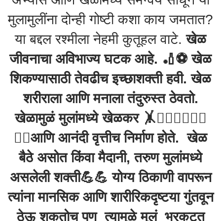
मुलामुलींना दोन्ही गोष्टी कशा काय जमतात?
या बद्दल रश्मीला नेहमी कुतूहल वाटे.
खेळ
जीवनाचा अविभाज्य घटक आहे. 🏏⚽️ खेळ
शिकण्यासाठी तेवढीच इच्छाशक्ती हवी. खेळ
शरीराला आणि मनाला तंदुरुस्त ठेवतो.
खेळामुळं मुलांमध्ये खेळकर 🤸🤸‍♂️⛹️‍♂️⛹️‍♀️
🤾‍♀️आणि आनंदी वृत्तीच निर्माण होते. खेळ
बैठे असोत किंवा मैदानी, तरुण मुलांमध्ये
असलेली शक्ती💪💪 योग्य ठिकाणी वापरून
त्यांना मानसिक आणि शारीरिकदृष्टया गुंतवून
ठेऊ शकतोच पण त्यामुळे मुलं भरकटत