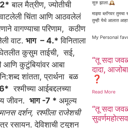
सुरु झाला.🕰️
-2*
बाल मैत्रीण, ज्योतीची
माझ्या ब्लॉगवर तुमचा 
 वाटलेली चिंता आणि आठवलेलं
तुम्ही येथे आलात आह
णाने वागण्याचा परिणाम, कठीण
My Personal fav
ेली वाट.
भाग – 4.*
विनिताला
ी घेतलीत कुसुम ताईची, सई,
“तू सदा जव
मी आणि कुटुंबियांवर आबा
दादा, आजोबा
नि:शब्द शांतता, प्रार्थना बळ
❓️
 6*
रश्मीच्या आईबद्दलच्या
Read More
श्य जीवन.
भाग -7 *
अमूल्य
“तू सदा जव
ानस दर्शन, रश्मीला राजेशची
सुवर्णमहोत्स
त्र रसायन. देविशाची टयुशन