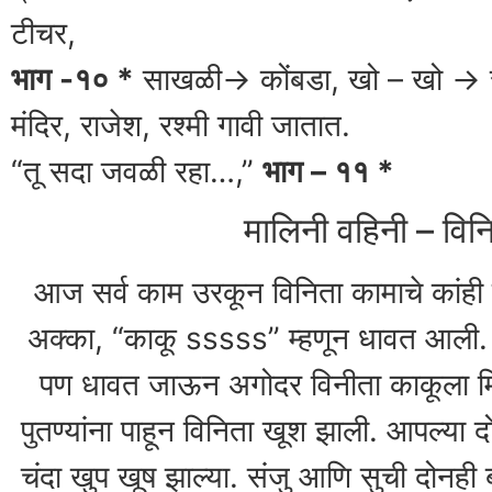
टीचर,
भाग -१० *
साखळी-> कोंबडा, खो – खो -> रा
मंदिर, राजेश, रश्मी गावी जातात.
“तू सदा जवळी रहा…,”
भाग – ११ *
मालिनी वहिनी – विनि
आज सर्व काम उरकून विनिता कामाचे कांही 
अक्का, “काकू sssss” म्हणून धावत आली. त
पण धावत जाऊन अगोदर विनीता काकूला म
पुतण्यांना पाहून विनिता खूश झाली. आपल्या द
चंदा खुप खूष झाल्या. संजु आणि सुची दोनही