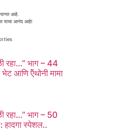
स्वागत आहे.
ात याचा आनंद आहे!
orties
ळी रहा…” भाग – 44
 भेट आणि ऍंथोनी मामा
ळी रहा…” भाग – 50
व: हादगा स्पेशल..