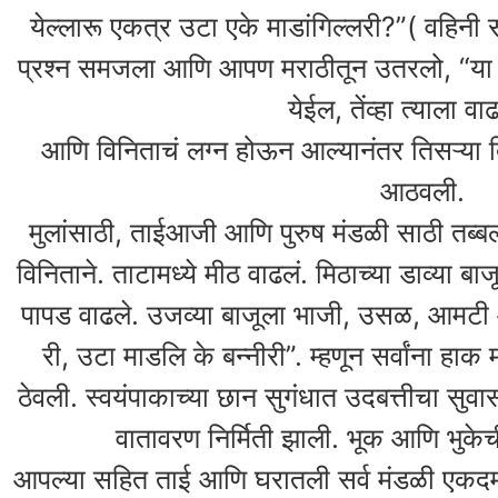
येल्लारू एकत्र उटा एके माडांगिल्लरी?”( वहिनी
प्रश्न समजला आणि आपण मराठीतून उतरलो, “या घर
येईल, तेंव्हा त्याला वा
आणि विनिताचं लग्न होऊन आल्यानंतर तिसऱ्या 
आठवली.
मुलांसाठी, ताईआजी आणि पुरुष मंडळी साठी तब्
विनिताने. ताटामध्ये मीठ वाढलं. मिठाच्या डाव्या बा
पापड वाढले. उजव्या बाजूला भाजी, उसळ, आमट
री, उटा माडलि के बन्नीरी”. म्हणून सर्वांना हाक
ठेवली. स्वयंपाकाच्या छान सुगंधात उदबत्तीचा सुव
वातावरण निर्मिती झाली. भूक आणि भुकेच
आपल्या सहित ताई आणि घरातली सर्व मंडळी एकदम खु