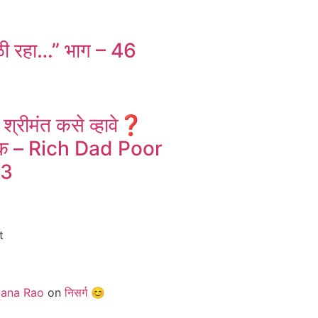
ळी रहा…” भाग – 46
 श्रीमंत कसे व्हावे❓️
स्तक – Rich Dad Poor
 3
t
jana Rao
on
निसर्ग 😊