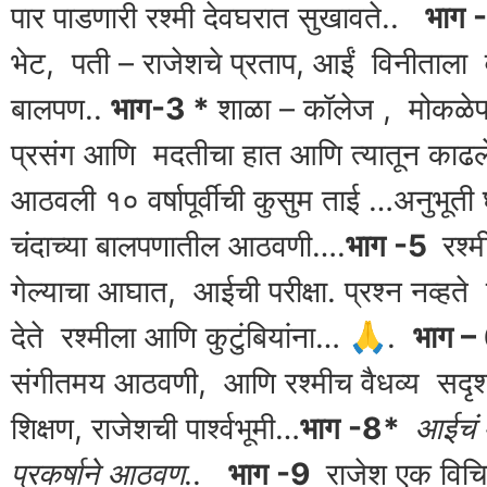
पार पाडणारी रश्मी देवघरात सुखावते..
भाग 
भेट, पती – राजेशचे प्रताप, आईं विनीताला
बालपण..
भाग-3 *
शाळा – कॉलेज , मोकळेप
प्रसंग आणि मदतीचा हात आणि त्यातून काढल
आठवली १० वर्षापूर्वीची कुसुम ताई …अनुभूत
चंदाच्या बालपणातील आठवणी….
भाग -5
रश्
गेल्याचा आघात, आईची परीक्षा. प्रश्न नव्हते 
देते रश्मीला आणि कुटुंबियांना… 🙏.
भाग –
संगीतमय आठवणी, आणि रश्मीच वैधव्य सदृ
शिक्षण, राजेशची पार्श्वभूमी…
भाग -8*
आईचं म
प्रकर्षाने आठवण..
भाग -9
राजेश एक विचि