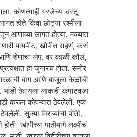
ला. कोणत्याही गरजेच्या वस्तू
गत होते किंवा छोट्या रश्मीला
तून आणाव्या लागत होत्या. मळ्यात
ागणारी पायपीट, खोपीत राहणं, कसं
ी आणि शेणाचा लेप. वर काळी कौलं,
्रत्यक्षात हा जुगारच होता. समोर
 नारळाची बाग आणि बाजूला केळीची
ती. भांडी ठेवायला लाकडी कपाटवजा
घडी करून कोपऱ्यात ठेवलेली. एक
ेवलेली. सुक्या मिरच्यांची पोती,
ोती. खोपीच्या पाठीमागे लक्ष्मीचं
 गाळ, माती, खडक विहीरीच्या बाजूला