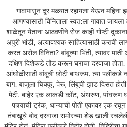
गावापासून दूर मळ्यात रहायला येऊन महिना झा
आणण्यासाठी विनिताला स्वत:ला गावात जायला ला
शाळेतून येताना आठवणीने रोज काही गोष्टी दुकाना
अपुरी भांडी, अत्यावश्यक साहित्यासाठी करावी ल
करत असेल विनिता? बांबूच्या भिंती, त्यावर मात
दक्षिण दिशेकडे तोंड करून घराचा दरवाजा होता. प
आंघोळीसाठी बांबूची छोटी बाथरूम. त्या पलीकडे
बाग. बाजूला चिक्कू, पेरू, लिंबूची झाड दिसत हो
पेटी. बाहेर एक लाकडी कॉट, अंथरुण, पांघरूण 
पत्र्याची ट्रंक, धान्याची पोती एकावर एक रचून ठ
तंबाखूचे बोद दरवाजा समोरच्या शेड खाली रचलेली ह
मंदिर होतं. मंदिरा पलीकडे विहीर होती. विहिरीचा