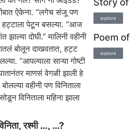
यला का गेले? सांग ना आईss?”
Story o
ीबात ऐकेना. “लगेच संजू पण
explore
ज हट्टाला पेटून बसल्या. “आज
Poem of
ंत झाल्या दोघी.” मालिनी वहीनी
मनातलं बोलून दाखवतात, हट्ट
explore
ल्या. “आपल्याला साऱ्या गोष्टी
घातानंतर माणसं वेगळी झाली हे
त बोलल्या वहीनी पण विनिताला
सोडून विनिताला महिना झाला
 विनिता, रश्मी …, …?