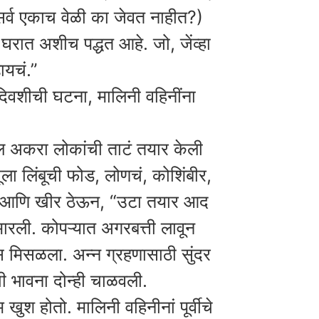
 सर्व एकाच वेळी का जेवत नाहीत?)
ात अशीच पद्धत आहे. जो, जेंव्हा
ढायचं.”
दिवशीची घटना, मालिनी वहिनींना
बल अकरा लोकांची ताटं तयार केली
जूला लिंबूची फोड, लोणचं, कोशिंबीर,
ी आणि खीर ठेऊन, “उटा तयार आद
 मारली. कोपऱ्यात अगरबत्ती लावून
ास मिसळला. अन्न ग्रहणासाठी सुंदर
ी भावना दोन्ही चाळवली.
श होतो. मालिनी वहिनीनां पूर्वीचे