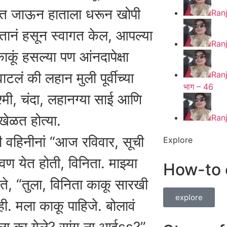
वत जाऊन हाताला धरून खोपी
Ran
तानं हसून स्वागत केल, आपल्या
Ran
ाकूं हसल्या पण आंनदापेक्षा
Ran
ाटलं की लहान मुली पूर्वीच्या
भाग – 46
श्मी, चंदा, लहानग्या साई आणि
ेळत होत्या.
Ran
नी वहिनीनां “आज रविवार, सूची
Explore
ण येत होती, विनिता. माझ्या
How-to 
ते, “तुला, विनिता काकू सारखी
explore
ी. मला काकू पाहिजे. बोलावं