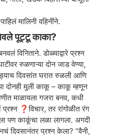
ाहिलं मालिनी वहिनींने.
वले पूट्टू काका?
लं विनिताने. डोळ्याद्वारे प्रश्न
ाटीवर रुळणाऱ्या दोन जाड वेण्या,
ोड्याच दिवसांत घरात रुळली आणि
या दोनही मुली काकू – काकू म्हणून
ब वेणीत माळायला गजरा बनव, कधी
ं प्रश्न ❓️विचार, तर रांगोळीत रंग
ला पण काकूंचा लळा लागला. अगदी
नचं दिवसानंतर प्रश्न केला? “वैनी,